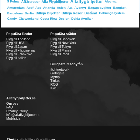
Allaflygbiljetter
Affärsresor
Alla Flygbiljetter
Alperna
5 Pointz
Bangkok
Amsterdam
Apdf
App
Arlanda
Asien
Äta
Äventyr
Bagageavgifter
Billiga Biljetter
Billiga Resor
Bistånd
Bokningssystem
Barcelona
Berlin
Dolda Avgifter
Candy
Cityweekend
Costa Rica
Design
Populära länder
Populära städer
Flyg till Thailand
Flyg till Bangkok
Flyg till USA
Flyg till New York
Flyg till Japan
Flyg till Tokyo
Flyg till Filippinerna
Flyg till Manila
Flyg till Frankrike
Flyg till Paris
Flyg till Italien
Billigaste resebyrån
flightnetwork
Gotogate
Mytrip
Ticket
RCG
Kiwi
Allaflygbiljetter.se
Om oss
FAQ
Privacy Policy
info@allaflygbiljetter.se
Mobilsida
Jämför alla billiga flygbiljetter