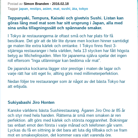
Postad av
Simon Branden
- 2016.02.18
Taggar
japan
,
restips
,
asien
,
mat
,
sushi
,
äta
,
tokyo
Teppanyaki, Tempura, Kaiseki och givetvis Sushi. Listan kan
göras lång med mat som har sitt ursprung i Japan, alla med
sina unika tillagningssätt och spännande smaker.
I Tokyo är restaurangerna är oftast små och har plats för få
besökare. Det gör att de blir lite dyrare men kocken hinner samtidigt
ge maten lite extra kärlek och omtanke. I Tokyo finns flest 3-
stjärniga restauranger i hela världen, hela 13 stycken har fått högsta
betyg av Michelinguiden. Men för japanerna själva spelar det ingen
roll eftersom “Inga utlänningar kan bedöma vår mat”.
De japanska kockarna lägger stor prestige i maten de lagar och
varje rätt har sitt eget liv, allting görs med millimeterperfektion.
Nedan följer tre restauranger som är något av det bästa Tokyo har
att erbjuda.
Sukiyabashi Jiro Honten
Kanske världens bästa Sushirestaurang. Ägaren Jiro Ono är 85 år
och styr med hela handen. Rätterna är små men smaken är ren
perfektion. allt görs med kärlek och största noggrannhet. Bokningar
tas enbart emot den första i varje månad och telefonen går varm.
Lyckas du få en sittning är det bara att luta dig tillbaka och se fram
mot en smakexplosion, det kommer vara värt varenda öre.