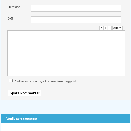
Hemsida
5+5 =
b
i
u
quote
Notifiera mig när nya kommentarer läggs till
Vanligaste taggarna